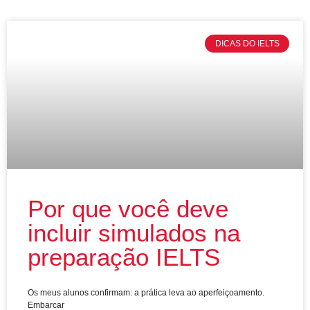
Curso Preparatório IELTS
Mentorias E Sessões
DICAS DO IELTS
Por que você deve
incluir simulados na
preparação IELTS
Os meus alunos confirmam: a prática leva ao aperfeiçoamento.
Embarcar